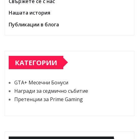
Свържете се с нас
Нашата история
Публикации в блога
КАТЕГОРИИ
GTA+ Месечни Бонуси
Награди за седмично събитие
Претенции за Prime Gaming