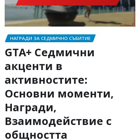
НАГРАДИ ЗА СЕДМИЧНО СЪБИТИЕ
GTA+ Седмични
акценти в
активностите:
Основни моменти,
Награди,
Взаимодействие с
общността