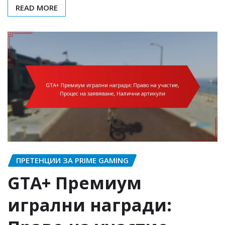
READ MORE
ПРЕТЕНЦИИ ЗА PRIME GAMING
GTA+ Премиум
игрални награди: