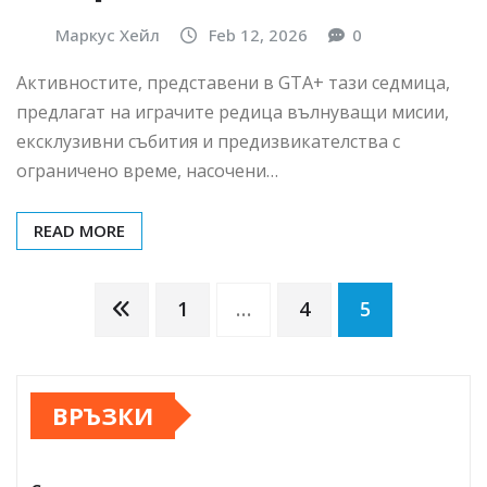
Маркус Хейл
Feb 12, 2026
0
Активностите, представени в GTA+ тази седмица,
предлагат на играчите редица вълнуващи мисии,
ексклузивни събития и предизвикателства с
ограничено време, насочени…
READ MORE
Posts
1
…
4
5
pagination
ВРЪЗКИ