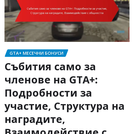
GTA+ МЕСЕЧНИ БОНУСИ
Събития само за
членове на GTA+:
Подробности за
участие, Структура на
наградите,
Взаимодействие с