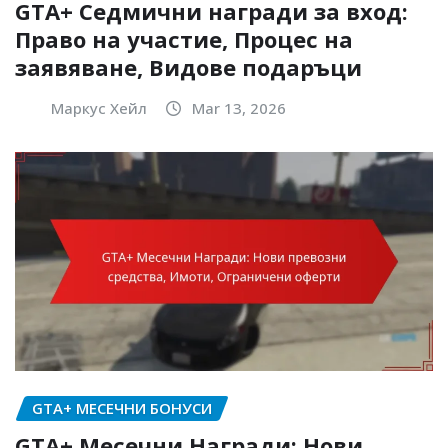
GTA+ Седмични награди за вход:
Право на участие, Процес на
заявяване, Видове подаръци
Маркус Хейл
Mar 13, 2026
GTA+ МЕСЕЧНИ БОНУСИ
GTA+ Месечни Награди: Нови