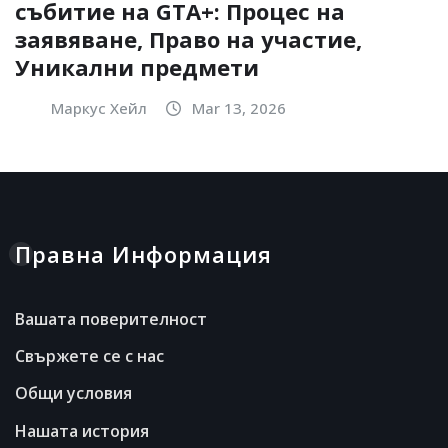
събитие на GTA+: Процес на
заявяване, Право на участие,
Уникални предмети
Маркус Хейл
Mar 13, 2026
Правна Информация
Вашата поверителност
Свържете се с нас
Общи условия
Нашата история