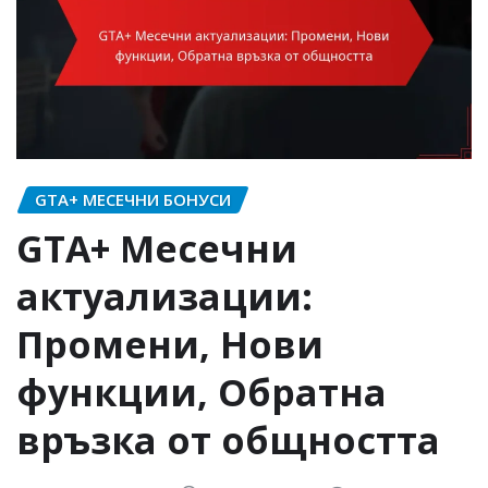
GTA+ МЕСЕЧНИ БОНУСИ
GTA+ Месечни
актуализации:
Промени, Нови
функции, Обратна
връзка от общността