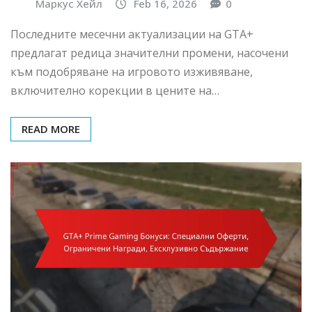
Маркус Хейл
Feb 16, 2026
0
Последните месечни актуализации на GTA+
предлагат редица значителни промени, насочени
към подобряване на игровото изживяване,
включително корекции в цените на…
READ MORE