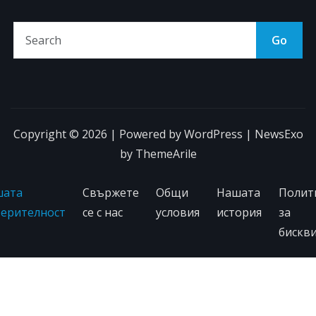
Go
Copyright © 2026 | Powered by
WordPress
|
NewsExo
by
ThemeArile
шата
Свържете
Общи
Нашата
Полит
ерителност
се с нас
условия
история
за
бискв