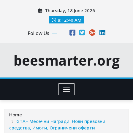
Skip
Thursday, 18 June 2026
to
content
8:12:41 AM
Follow Us
beesmarter.org
Home
GTA+ Месечни Награди: Нови превозни
средства, Имоти, Ограничени оферти