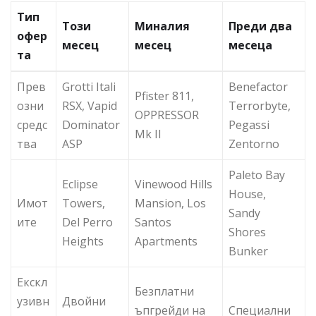
Тип
Този
Миналия
Преди два
офер
месец
месец
месеца
та
Прев
Grotti Itali
Benefactor
Pfister 811,
озни
RSX, Vapid
Terrorbyte,
OPPRESSOR
средс
Dominator
Pegassi
Mk II
тва
ASP
Zentorno
Paleto Bay
Eclipse
Vinewood Hills
House,
Имот
Towers,
Mansion, Los
Sandy
ите
Del Perro
Santos
Shores
Heights
Apartments
Bunker
Екскл
Безплатни
узивн
Двойни
ъпгрейди на
Специални