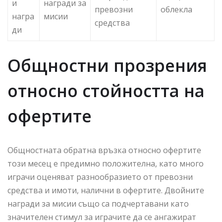
и
награди за
превозни
облекла
награ
мисии
средства
ди
Общностни прозрения
относно стойността на
офертите
Общностната обратна връзка относно офертите
този месец е предимно положителна, като много
играчи оценяват разнообразието от превозни
средства и имоти, налични в офертите. Двойните
награди за мисии също са подчертавани като
значителен стимул за играчите да се ангажират