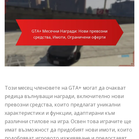
Този месец членовете на GTA+ могат да очакват
редица вълнуващи награди, включително нови
превозни средства, които предлагат уникални
характеристики и функции, адаптирани към
различни стилове на игра. Освен това играчите ще
имат възможност да придобият нови имоти, които
подобряват игровото изживяване и предоставят