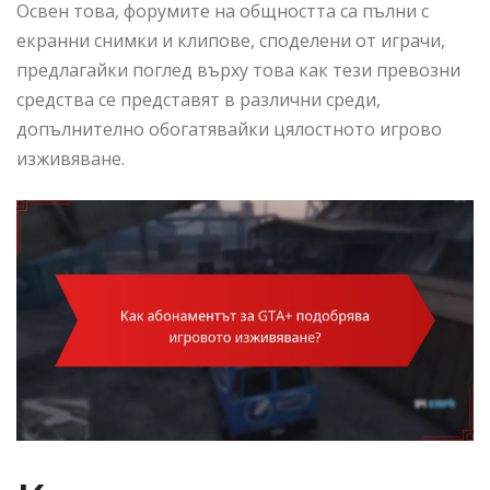
Освен това, форумите на общността са пълни с
екранни снимки и клипове, споделени от играчи,
предлагайки поглед върху това как тези превозни
средства се представят в различни среди,
допълнително обогатявайки цялостното игрово
изживяване.