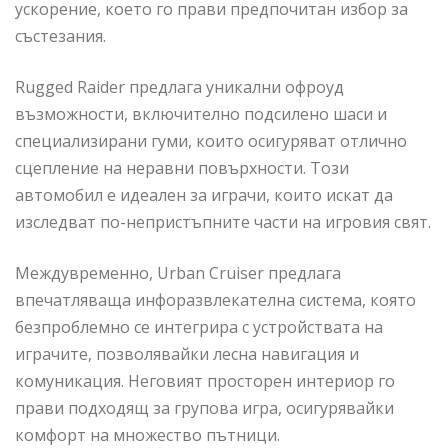
ускорение, което го прави предпочитан избор за
състезания.
Rugged Raider предлага уникални офроуд
възможности, включително подсилено шаси и
специализирани гуми, които осигуряват отлично
сцепление на неравни повърхности. Този
автомобил е идеален за играчи, които искат да
изследват по-непристъпните части на игровия свят.
Междувременно, Urban Cruiser предлага
впечатляваща инфоразвлекателна система, която
безпроблемно се интегрира с устройствата на
играчите, позволявайки лесна навигация и
комуникация. Неговият просторен интериор го
прави подходящ за групова игра, осигурявайки
комфорт на множество пътници.