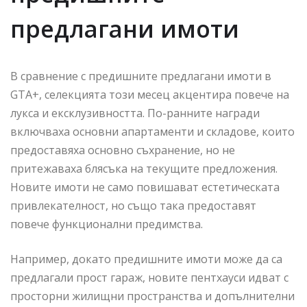
предлагани имоти
В сравнение с предишните предлагани имоти в
GTA+, селекцията този месец акцентира повече на
лукса и ексклузивността. По-ранните награди
включваха основни апартаменти и складове, които
предоставяха основно съхранение, но не
притежаваха блясъка на текущите предложения.
Новите имоти не само повишават естетическата
привлекателност, но също така предоставят
повече функционални предимства.
Например, докато предишните имоти може да са
предлагали прост гараж, новите пентхауси идват с
просторни жилищни пространства и допълнителни