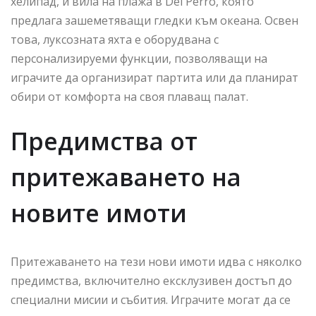
хелипад, и вила на плажа в Del Perro, която
предлага зашеметяващи гледки към океана. Освен
това, луксозната яхта е оборудвана с
персонализируеми функции, позволяващи на
играчите да организират партита или да планират
обири от комфорта на своя плаващ палат.
Предимства от
притежаването на
новите имоти
Притежаването на тези нови имоти идва с няколко
предимства, включително ексклузивен достъп до
специални мисии и събития. Играчите могат да се