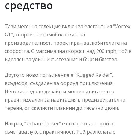
средство
Тази месечна селекция включва елегантния “Vortex
GT”, спортен автомобил с висока
производителност, проектиран за любителите на
скоростта. С максимална скорост над 200 mph, той е
идеален за улични състезания и бързи бягства.
Другото ново попълнение е “Rugged Raider”,
всъдеход, създаден за офроуд приключения.
Неговият здрав дизайн и мощен двигател го
правят идеален за навигация в предизвикателни
терени, от скалисти планини до пясъчни дюни.
Накрая, “Urban Cruiser” е стилен седан, който
съчетава лукс с практичност. Той разполага с