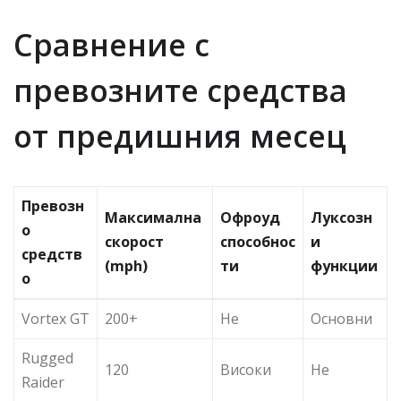
Сравнение с
превозните средства
от предишния месец
Превозн
Максимална
Офроуд
Луксозн
о
скорост
способнос
и
средств
(mph)
ти
функции
о
Vortex GT
200+
Не
Основни
Rugged
120
Високи
Не
Raider