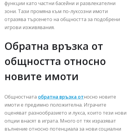
функции като частни басейни и развлекателни
зони. Тази промяна към по-луксозни имоти
отразява търсенето на общността за подобрени
игрови изживявания.
Обратна връзка от
общността относно
новите имоти
Общностната
обратна връзка от
носно новите
имоти е предимно положителна. Играчите
оценяват разнообразието и лукса, които тези нови
опции внасят в играта. Много от тях изразяват
вълнение относно потенциала за нови социални