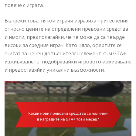
повече с играта.
Въпреки това, някои играчи изразиха притеснения
относно цените на определени превозни средства
и имоти, предполагайки, че те може да са твърде
високи за средния играч. Като цяло, офертите се
считат за ценен допълнителен елемент към GTA+
изживяването, подобрявайки игровото изживяване
и предоставяйки уникални възможности.