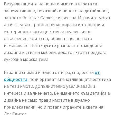
Визуализациите на новите имоти в играта са
зашеметяващи, показвайки нивото на детайлност,
за което Rockstar Games е известна. Играчите могат
да изследват красиво рендерирани интериори и
екстериори, с ярки цветове и реалистично
осветление, които подобряват цялостното
изживяване. Пентхаусите разполагат с модерни
дизайни и стилни мебели, докато яхтата предлага
луксозна морска тема.
Екранни снимки и видеа от игра, споделени
от
общността
, подчертават впечатляващата естетика
на тези имоти, допълнително увеличавайки
интереса и вълнението. Вниманието към детайла в
дизайна не само прави имотите визуално
привлекателни, но и потапя играчите в света на
Лос Сантос.