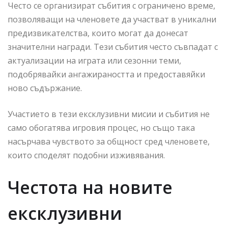
Често се организират събития с ограничено време,
позволяващи на членовете да участват в уникални
предизвикателства, които могат да донесат
значителни награди. Тези събития често съвпадат с
актуализации на играта или сезонни теми,
подобрявайки ангажираността и предоставяйки
ново съдържание.
Участието в тези ексклузивни мисии и събития не
само обогатява игровия процес, но също така
насърчава чувството за общност сред членовете,
които споделят подобни изживявания.
Честота на новите
ексклузивни