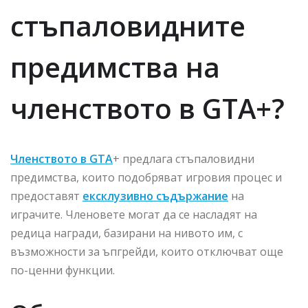
стъпаловидните
предимства на
членството в GTA+?
Членството в GTA
+ предлага стъпаловидни
предимства, които подобряват игровия процес и
предоставят
ексклузивно съдържание
на
играчите. Членовете могат да се насладят на
редица награди, базирани на нивото им, с
възможности за ъпгрейди, които отключват още
по-ценни функции.