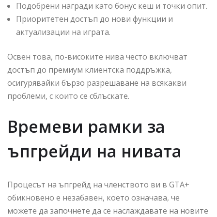
Подобрени награди като бонус кеш и точки опит.
Приоритетен достъп до нови функции и
актуализации на играта.
Освен това, по-високите нива често включват
достъп до премиум клиентска поддръжка,
осигурявайки бързо разрешаване на всякакви
проблеми, с които се сблъскате.
Времеви рамки за
ъпгрейди на нивата
Процесът на ъпгрейд на членството ви в GTA+
обикновено е незабавен, което означава, че
можете да започнете да се наслаждавате на новите