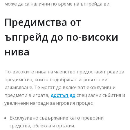
може да са налични по време на ъпгрейда ви.
Предимства от
ъпгрейд до по-високи
нива
По-високите нива на членство предоставят редица
предимства, които подобряват игровото ви
изживяване. Те могат да включват ексклузивни
предмети в играта,
достъп до
специални събития и
увеличени награди за игровия процес.
Ексклузивно съдържание като превозни
средства, облекла и оръжия.