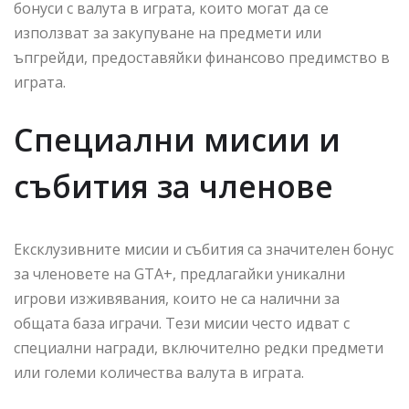
бонуси с валута в играта, които могат да се
използват за закупуване на предмети или
ъпгрейди, предоставяйки финансово предимство в
играта.
Специални мисии и
събития за членове
Ексклузивните мисии и събития са значителен бонус
за членовете на GTA+, предлагайки уникални
игрови изживявания, които не са налични за
общата база играчи. Тези мисии често идват с
специални награди, включително редки предмети
или големи количества валута в играта.