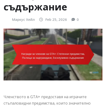
съдържание
Маркус Хейл
Feb 25, 2026
0
Членството в GTA+ предоставя на играчите
стъпаловидни предимства, които значително