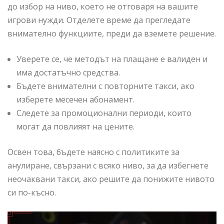
до избор на ниво, което не отговаря на вашите
игрови нужди. Отделете време да прегледате
внимателно функциите, преди да вземете решение.
Уверете се, че методът на плащане е валиден и
има достатъчно средства.
Бъдете внимателни с повторните такси, ако
изберете месечен абонамент.
Следете за промоционални периоди, които
могат да повлияят на цените.
Освен това, бъдете наясно с политиките за
анулиране, свързани с всяко ниво, за да избегнете
неочаквани такси, ако решите да понижите нивото
си по-късно.