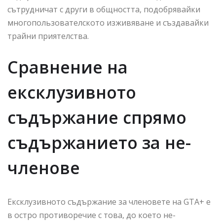
сътрудничат с други в общността, подобрявайки
многопользователското изживяване и създавайки
трайни приятелства.
Сравнение на
ексклузивното
съдържание спрямо
съдържанието за не-
членове
Ексклузивното съдържание за членовете на GTA+ е
в остро противоречие с това, до което не-