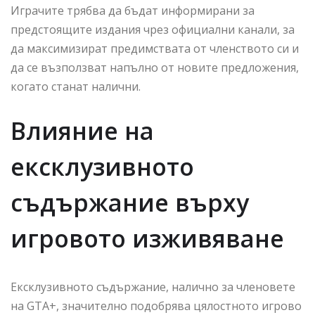
Играчите трябва да бъдат информирани за
предстоящите издания чрез официални канали, за
да максимизират предимствата от членството си и
да се възползват напълно от новите предложения,
когато станат налични.
Влияние на
ексклузивното
съдържание върху
игровото изживяване
Ексклузивното съдържание, налично за членовете
на GTA+, значително подобрява цялостното игрово