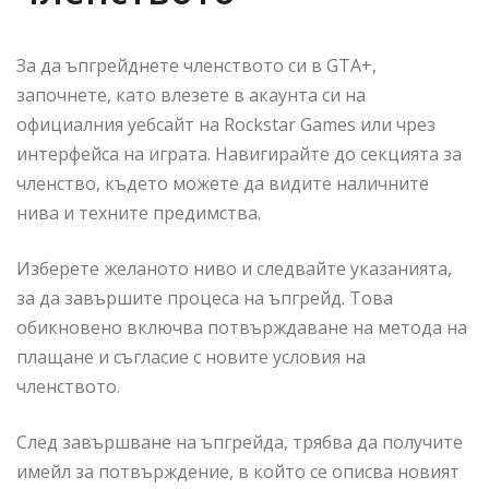
За да ъпгрейднете членството си в GTA+,
започнете, като влезете в акаунта си на
официалния уебсайт на Rockstar Games или чрез
интерфейса на играта. Навигирайте до секцията за
членство, където можете да видите наличните
нива и техните предимства.
Изберете желаното ниво и следвайте указанията,
за да завършите процеса на ъпгрейд. Това
обикновено включва потвърждаване на метода на
плащане и съгласие с новите условия на
членството.
След завършване на ъпгрейда, трябва да получите
имейл за потвърждение, в който се описва новият