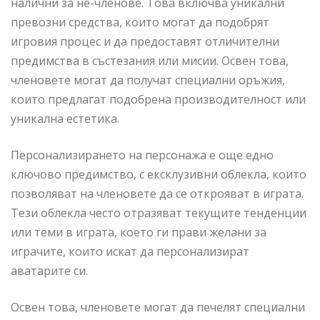
налични за не-членове. Това включва уникални
превозни средства, които могат да подобрят
игровия процес и да предоставят отличителни
предимства в състезания или мисии. Освен това,
членовете могат да получат специални оръжия,
които предлагат подобрена производителност или
уникална естетика.
Персонализирането на персонажа е още едно
ключово предимство, с ексклузивни облекла, които
позволяват на членовете да се открояват в играта.
Тези облекла често отразяват текущите тенденции
или теми в играта, което ги прави желани за
играчите, които искат да персонализират
аватарите си.
Освен това, членовете могат да печелят специални