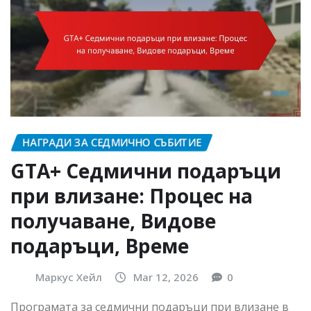
НАГРАДИ ЗА СЕДМИЧНО СЪБИТИЕ
GTA+ Седмични подаръци
при влизане: Процес на
получаване, Видове
подаръци, Време
Маркус Хейл
Mar 12, 2026
0
Програмата за седмични подаръци при влизане в