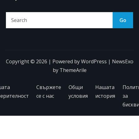
Go
Copyright © 2026 | Powered by
WordPress
|
NewsExo
by
ThemeArile
шата
Свържете
Общи
Нашата
Полит
ерителност
се с нас
условия
история
за
бискв