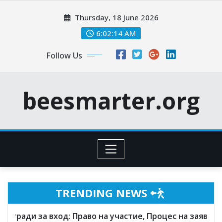
Skip
Thursday, 18 June 2026
to
content
6:02:16 AM
Follow Us
beesmarter.org
TRENDING NEWS
: Право на участие, Процес на заявяване, Видове под