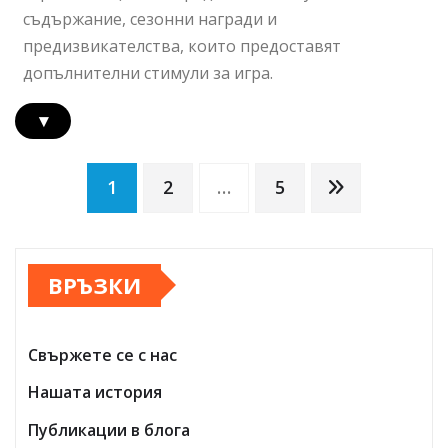
съдържание, сезонни награди и
предизвикателства, които предоставят
допълнителни стимули за игра.
▾
Posts
1
2
…
5
pagination
ВРЪЗКИ
Свържете се с нас
Нашата история
Публикации в блога