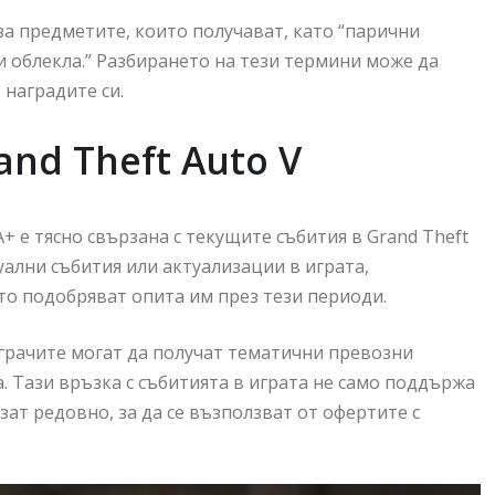
а предметите, които получават, като “парични
и облекла.” Разбирането на тези термини може да
 наградите си.
and Theft Auto V
 е тясно свързана с текущите събития в Grand Theft
уални събития или актуализации в играта,
то подобряват опита им през тези периоди.
играчите могат да получат тематични превозни
. Тази връзка с събитията в играта не само поддържа
ат редовно, за да се възползват от офертите с