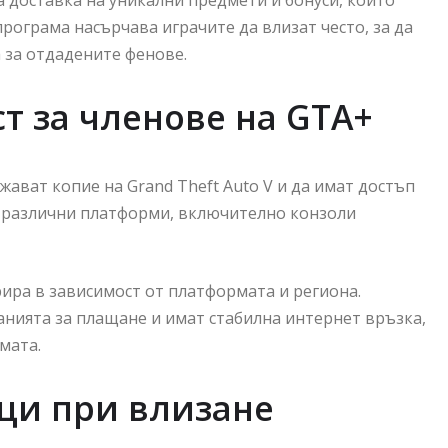
рограма насърчава играчите да влизат често, за да
а за отдадените фенове.
т за членове на GTA+
жават копие на Grand Theft Auto V и да имат достъп
на различни платформи, включително конзоли
рира в зависимост от платформата и региона.
ванията за плащане и имат стабилна интернет връзка,
мата.
ци при влизане