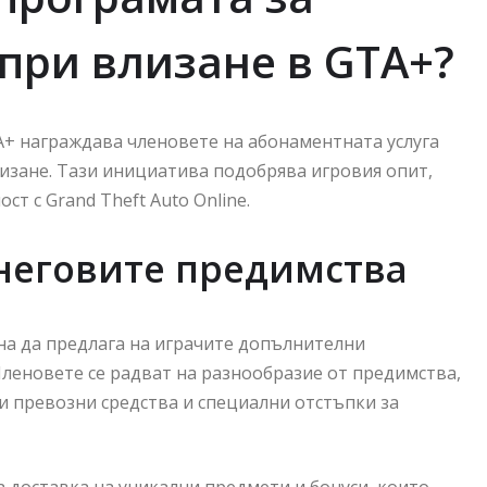
при влизане в GTA+?
+ награждава членовете на абонаментната услуга
изане. Тази инициатива подобрява игровия опит,
т с Grand Theft Auto Online.
 неговите предимства
на да предлага на играчите допълнителни
Членовете се радват на разнообразие от предимства,
 превозни средства и специални отстъпки за
 доставка на уникални предмети и бонуси, които