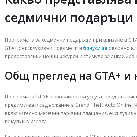
седмични подаръци 
Програмата за седмични подаръци при влизане в GTA
GTA+ с ексклузивни предмети и
бонуси за
редовно вл
предоставяйки ценни ресурси и стимули за ангажиранос
Общ преглед на GTA+ и
Програмата GTA+ е абонаментна услуга, предназначе
предимства и съдържание в Grand Theft Auto Online. 
включително месечни парични плащания, ексклузивни
покупки в играта.
Едно от основните предимства на GTA+ е постоянната