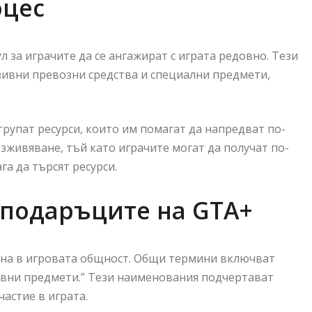
оцес
 за играчите да се ангажират с играта редовно. Тези
зивни превозни средства и специални предмети,
трупат ресурси, които им помагат да напредват по-
зживяване, тъй като играчите могат да получат по-
га да търсят ресурси.
подаръците на GTA+
ена в игровата общност. Общи термини включват
узивни предмети.” Тези наименования подчертават
астие в играта.