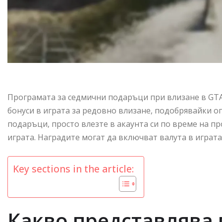
Програмата за седмични подаръци при влизане в GTA
бонуси в играта за редовно влизане, подобрявайки опи
подаръци, просто влезте в акаунта си по време на п
играта. Наградите могат да включват валута в играта
Key sections in the article:
Какво представлява 