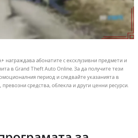
+ награждава абонатите с ексклузивни предмети и
та в Grand Theft Auto Online. За да получите тези
ромоционалния период и следвайте указанията в
, превозни средства, облекла и други ценни ресурси.
програмата за