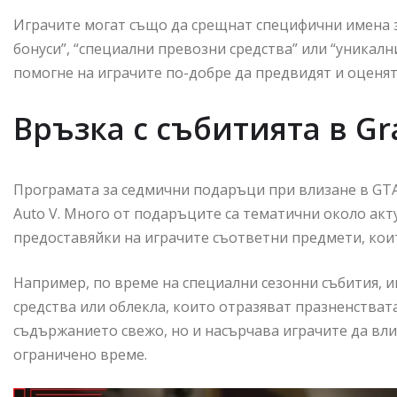
Играчите могат също да срещнат специфични имена з
бонуси”, “специални превозни средства” или “уникалн
помогне на играчите по-добре да предвидят и оценят
Връзка с събитията в Gr
Програмата за седмични подаръци при влизане в GTA+
Auto V. Много от подаръците са тематични около акт
предоставяйки на играчите съответни предмети, кои
Например, по време на специални сезонни събития, 
средства или облекла, които отразяват празненствата
съдържанието свежо, но и насърчава играчите да влиз
ограничено време.