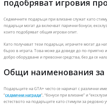
подобряват игровия пр
Седмичните подаръци при влизане служат като стимул
подаръци могат да включват парични бонуси, ексклу
които подобряват общия игрови опит.
Като получават тези подаръци, играчите могат да на
бързо в играта. Това може да доведе до по-приятно и
добро оборудване и превозни средства, без да се нала
Общи наименования за 
Подаръците на GTA+ често се наричат с различни им
“
седмични награди
”, “бонуси при влизане” и “екскл
естеството на подаръците като стимули за редовно уч