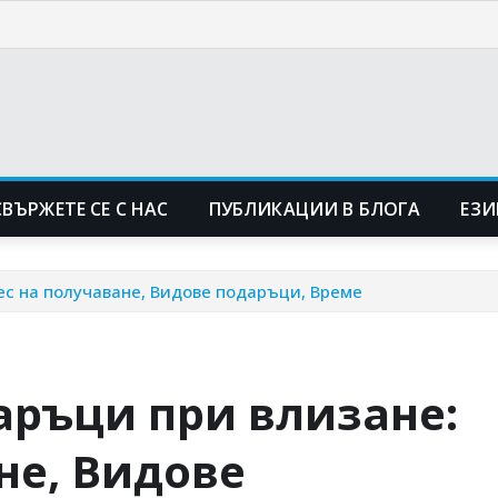
СВЪРЖЕТЕ СЕ С НАС
ПУБЛИКАЦИИ В БЛОГА
ЕЗ
с на получаване, Видове подаръци, Време
аръци при влизане:
не, Видове