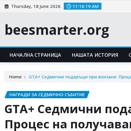
Skip
Thursday, 18 June 2026
11:16:20 AM
to
content
beesmarter.org
НАЧАЛНА СТРАНИЦА
НАШАТА ИСТОРИЯ
Home
GTA+ Седмични подаръци при влизане: Проце
НАГРАДИ ЗА СЕДМИЧНО СЪБИТИЕ
GTA+ Седмични под
Процес на получава