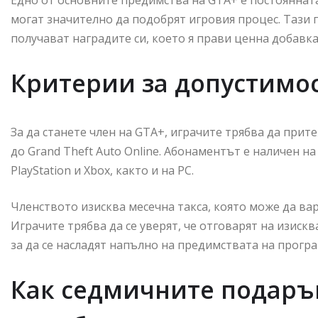
могат значително да подобрят игровия процес. Тази п
получават наградите си, което я прави ценна добавк
Критерии за допустимос
За да станете член на GTA+, играчите трябва да прите
до Grand Theft Auto Online. Абонаментът е наличен 
PlayStation и Xbox, както и на PC.
Членството изисква месечна такса, която може да ва
Играчите трябва да се уверят, че отговарят на изиск
за да се насладят напълно на предимствата на програ
Как седмичните подаръ